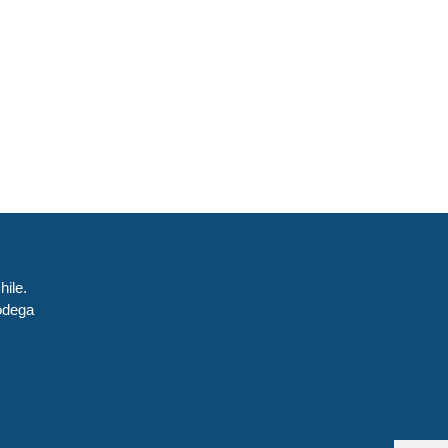
hile.
odega