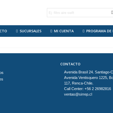
CTO
SUCURSALES
MI CUENTA
PROGRAMA DE 
CONTACTO
Avenida Brasil 24. Santiago-C
os
Avenida Ventisquero 1225, B
es
117, Renca-Chile.
Call Center: +56 2 26982816
ventas@sirrep.cl